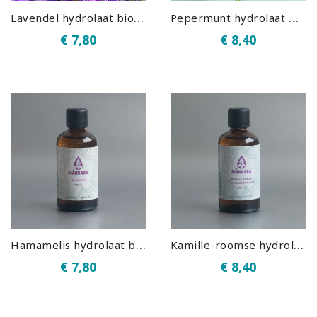
L
avendel hydrolaat bio (100 ml)
P
epermunt hydrolaat bio (100 ml)
€ 7,80
€ 8,40
H
amamelis hydrolaat bio (100 ml)
K
amille-roomse hydrolaat bio (100 ml)
€ 7,80
€ 8,40