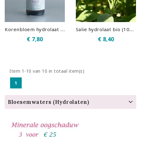
K
orenbloem hydrolaat bio (100 ml)
S
alie hydrolaat bio (100 ml)
€ 7,80
€ 8,40
Item 1-10 van 10 in totaal item(s)
1
Bloesemwaters (hydrolaten)