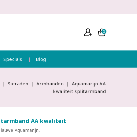
0
Specials
Blog
Sieraden
Armbanden
Aquamarijn AA
kwaliteit splitarmband
itarmband AA kwaliteit
blauwe Aquamarijn.