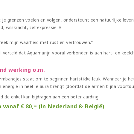
pt je grenzen voelen en volgen, ondersteunt een natuurlijke lev
id, wilskracht, zelfexpressie 💧
reek mijn waarheid met rust en vertrouwen.”
 verteld dat Aquamarijn vooral verbonden is aan hart- en keelch
and werking o.m.
mbandjes staat om te beginnen hartstikke leuk. Wanneer je het
 energie in heel je aura brengt (doordat de armen bijna voort
d de enkel kan bijdragen aan een beter aarding.
n vanaf € 80,= (in Nederland & België)