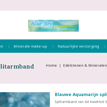
en
Minerale make-up
Natuurlijke verzorging
plitarmband
Home
Edelstenen & Mineralen
Blauwe Aquamarijn spl
Splitarmband van AA kwaliteit 