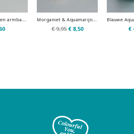
W
itte Maansteen armband split
M
organiet & Aquamarijn armband split
60
€ 9,95
€ 8,50
€ 