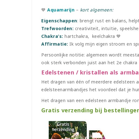
💙
Aquamarijn
–
kort algemeen:
Eigenschappen
: brengt rust en balans, hel
Trefwoorden:
creativiteit, intuïtie, speelshe
Chakra’s:
hartchakra, keelchakra 💙
Affirmatie:
Ik volg mijn eigen stroom en sp
Persoonlijke notitie: algemeen wordt meestal
ook sterk verbonden juist aan het 2e chakra
Edelstenen / kristallen als armb
Het dragen van één of meerdere edelsteen ar
edelsteenarmbandjes het voordeel dat je hun
Het dragen van een edelsteen armbandje ron
Gratis verzending bij bestellinge