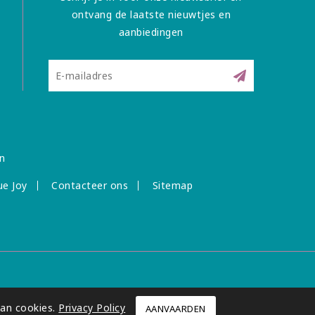
ontvang de laatste nieuwtjes en
aanbiedingen
n
ue Joy
Contacteer ons
Sitemap
van cookies.
Privacy Policy
AANVAARDEN