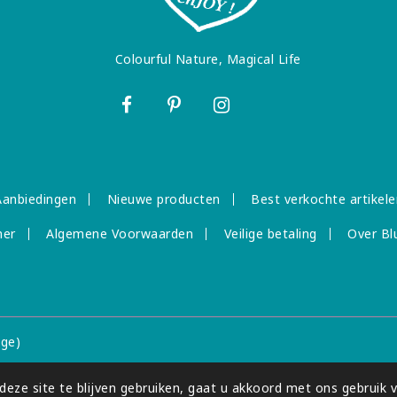
Colourful Nature, Magical Life
Aanbiedingen
Nieuwe producten
Best verkochte artikele
mer
Algemene Voorwaarden
Veilige betaling
Over Bl
dge)
eze site te blijven gebruiken, gaat u akkoord met ons gebruik 