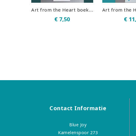
A
rt from the Heart boekenlegger Labradoriet 01
€ 7,50
€ 11
Contact Informatie
Blue Joy
Kamelenspoor 273