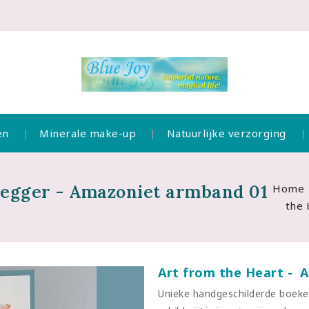
en
Minerale make-up
Natuurlijke verzorging
legger - Amazoniet armband 01
Home
the 
Art from the Heart - 
Unieke handgeschilderde boeke