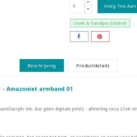
Voeg Toe Aan
Uniek & handgeschilderd!
Beschrijving
Productdetails
r - Amazoniet armband 01
rel/acrylic ink, dus geen digitale print) - afmeting circa 21x6 c