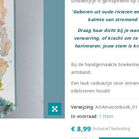
schilderijtje is geïnspireerd o
'Geboren uit oude rivieren e
kalmte van stromend 
Draag haar dicht bij je wan
verwarring, of kracht om te s
herinneren: jouw stem is kr
Bij de handgemaakte boekenle
armband.
Een leuk cadeautje voor iemand
edelstenen houdt!
Verwijzing:
ArtAmazonboek_01
In voorraad:
1 Item
€ 8,99
Inclusief belasting