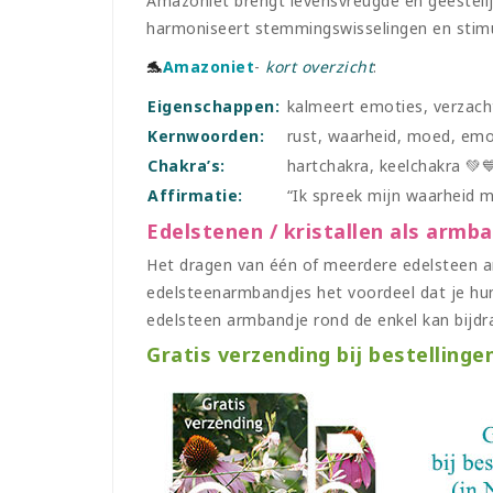
Amazoniet brengt levensvreugde en geestelij
harmoniseert stemmingswisselingen en stimu
🐬
Amazoniet
-
kort overzicht
:
Eigenschappen:
kalmeert emoties, verzach
Kernwoorden:
rust, waarheid, moed, emo
Chakra’s:
hartchakra, keelchakra 💚
Affirmatie:
“Ik spreek mijn waarheid m
Edelstenen / kristallen als armb
Het dragen van één of meerdere edelsteen ar
edelsteenarmbandjes het voordeel dat je hun
edelsteen armbandje rond de enkel kan bijdr
Gratis verzending bij bestellinge