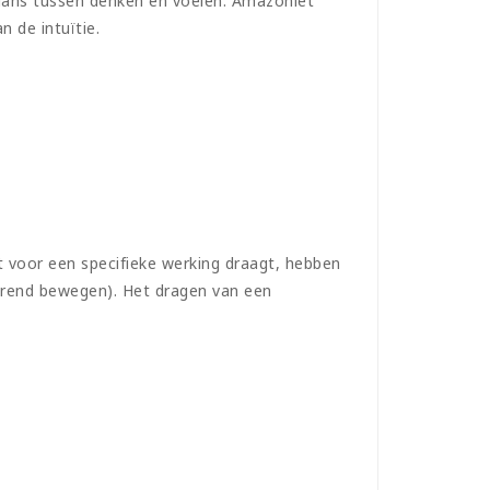
alans tussen denken en voelen. Amazoniet
 de intuïtie.
 voor een specifieke werking draagt, hebben
durend bewegen). Het dragen van een