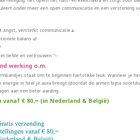
ke reiniging. het opent het hart- en keelchakra en zorgt voor b
leert onder meer een open communicatie en een versterking van
t angst, versterkt communicatie🧘
tionele balans 🌿

et liefde en vertrouwen.”✨
and werking o.m.
mbandjes staat om te beginnen hartstikke leuk. Wanneer je het
 energie in heel je aura brengt (doordat de armen bijna voort
agen aan een beter aarding.
n vanaf € 80,= (in Nederland & België)