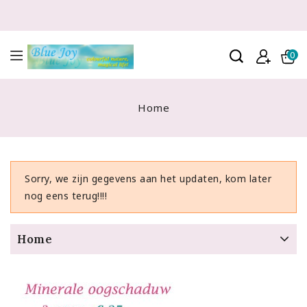
0
Home
Sorry, we zijn gegevens aan het updaten, kom later
nog eens terug!!!!
Home