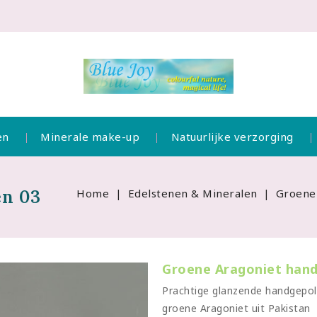
en
Minerale make-up
Natuurlijke verzorging
en 03
Home
Edelstenen & Mineralen
Groene 
Groene Aragoniet han
Prachtige glanzende handgepoli
groene Aragoniet uit Pakistan