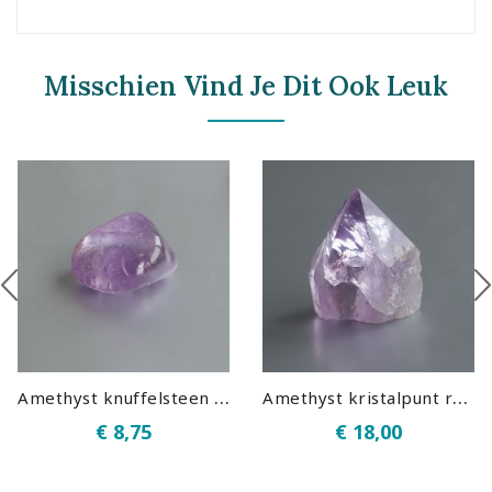
Misschien Vind Je Dit Ook Leuk
A
methyst knuffelsteen Large 15
A
methyst kristalpunt ruw 05
€ 8,75
€ 18,00