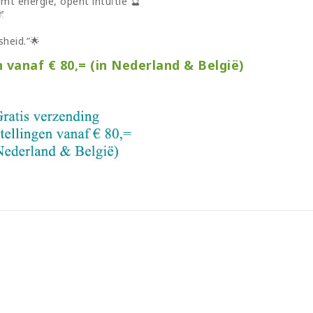
rmt energie, opent intuïtie 🔮
🌌
jsheid.”🌟
n vanaf € 80,= (in Nederland & België)