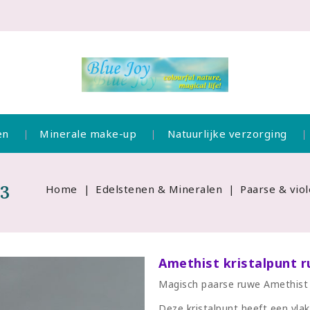
en
Minerale make-up
Natuurlijke verzorging
03
Home
Edelstenen & Mineralen
Paarse & viol
Amethist kristalpunt 
Magisch paarse ruwe Amethist kr
Deze kristalpunt heeft een vlak