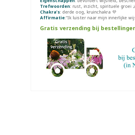
Eigenschappen
: bevordert wijsheid, besche
Trefwoorden
: rust, inzicht, spirituele groei 
Chakra’s
: derde oog, kruinchakra 💜
Affirmatie
:“Ik luister naar mijn innerlijke wi
Gratis verzending bij bestellinge