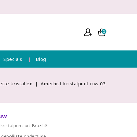
0
Specials
Blog
ette kristallen
Amethist kristalpunt ruw 03
ruw
istalpunt uit Brazilië.
 gepolijste onderzijde.