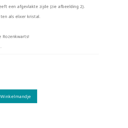
ft een afgevlakte zijde (zie afbeelding 2).
en als elixer kristal.
e Rozenkwarts!
.
 Winkelmandje