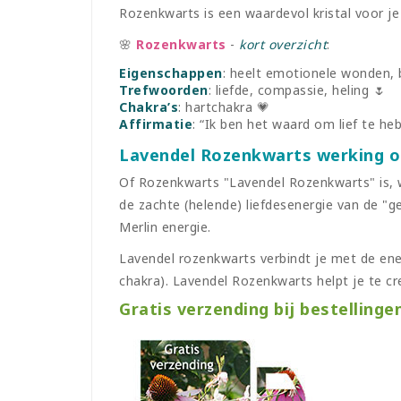
Rozenkwarts is een waardevol kristal voor je 
🌸
Rozenkwarts
-
kort overzicht
:
Eigenschappen
: heelt emotionele wonden, b
Trefwoorden
: liefde, compassie, heling 🌷
Chakra’s
: hartchakra 💗
Affirmatie
: “Ik ben het waard om lief te heb
Lavendel Rozenkwarts werking o
Of Rozenkwarts "Lavendel Rozenkwarts" is, w
de zachte (helende) liefdesenergie van de "
Merlin energie.
Lavendel rozenkwarts verbindt je met de ener
chakra). Lavendel Rozenkwarts helpt je te cr
Gratis verzending bij bestellinge