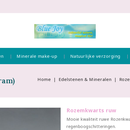
en
Minerale make-up
Natuurlijke verzorging
ram)
Home
Edelstenen & Mineralen
Roze
Rozemkwarts ruw
Mooie kwaliteit ruwe Rozenkwar
regenboogschitteringen.