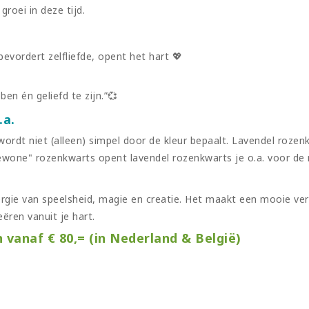
groei in deze tijd.
evordert zelfliefde, opent het hart 💖
ben én geliefd te zijn.”💞
.a.
ordt niet (alleen) simpel door de kleur bepaalt. Lavendel roze
gewone" rozenkwarts opent lavendel rozenkwarts je o.a. voor de 
gie van speelsheid, magie en creatie. Het maakt een mooie verbi
eëren vanuit je hart.
n vanaf € 80,= (in Nederland & België)