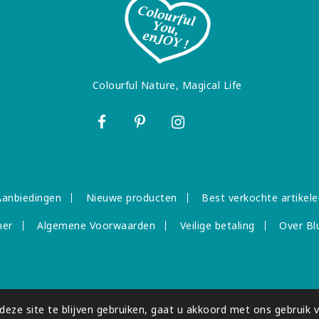
Colourful Nature, Magical Life
Aanbiedingen
Nieuwe producten
Best verkochte artikele
mer
Algemene Voorwaarden
Veilige betaling
Over Bl
eze site te blijven gebruiken, gaat u akkoord met ons gebruik 
dge)