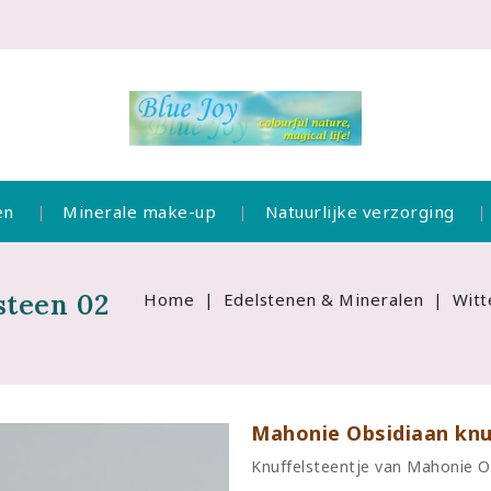
en
Minerale make-up
Natuurlijke verzorging
steen 02
Home
Edelstenen & Mineralen
Witt
Mahonie Obsidiaan knu
Knuffelsteentje van Mahonie O