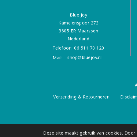
Blue Joy
Kamelenspoor 273
3605 ER Maarssen
Nederland
Telefoon:
06 511 78 120
shop@bluejoy.nl
Mail:
Verzending & Retourneren
Disclai
Deze site maakt gebruik van cookies. Door d
© 2026 - Blue Joy (onderdeel van BrightLight-Bri