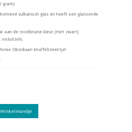
20 gram)
orkomend vulkanisch glas en heeft een glanzende
r aan de roodbruine kleur (met zwart)
 insluitsels.
honie Obsidiaan knuffelsteentje!
.
 Winkelmandje