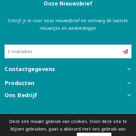
Onze Nieuwsbrief
Schrijf je in voor onze nieuwsbrief en ontvang de laatste
nieuwtjes en aanbiedingen
Contactgegevens
Producten
Ons Bedrijf
Deze site maakt gebruik van cookies. Door deze site te
© 2026 - Blue Joy (onderdeel van BrightLight-Bridge)
blijven gebruiken, gaat u akkoord met ons gebruik van