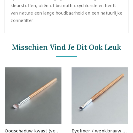
kleurstoffen, oliën of bismuth oxychloride en heeft
van nature een lange houdbaarheid en een natuurlijke
zonnefilter.
Misschien Vind Je Dit Ook Leuk
O
ogschaduw kwast (vegan)
E
yeliner / wenkbrauw kwast (vegan)