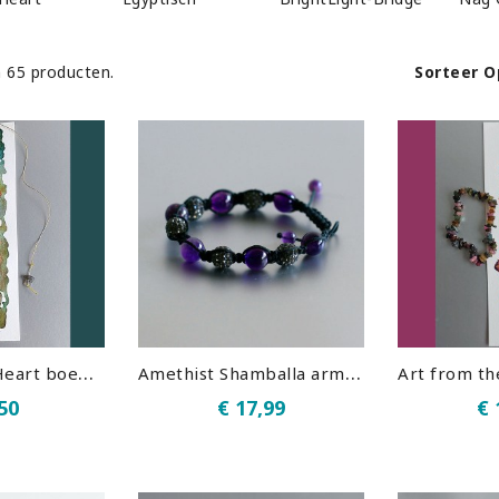
Sorteer O
jn 65 producten.
A
rt from the Heart boekenlegger Labradoriet 01
A
methist Shamballa armband
,50
€ 17,99
€ 