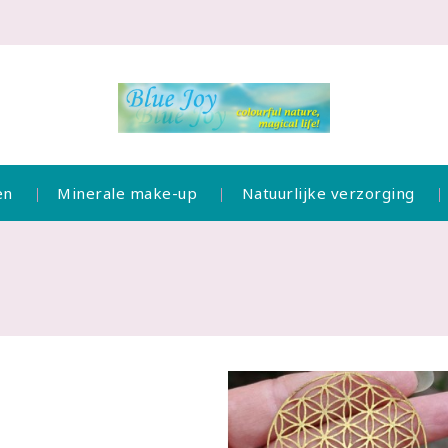
en
Minerale make-up
Natuurlijke verzorging