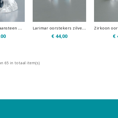
R
egenboog Maansteen & Onyx oorhangers zilver 925 (model E5-008)
L
arimar oorstekers zilver 925 - 6 mm (model S7-003)
,00
€ 44,00
€ 
n 65 in totaal item(s)