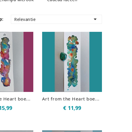

p:
Relevantie
A
rt from the Heart boekenlegger - Toermalijn mix armband 01
A
rt from the Heart boekenlegger - Chrysocolla malachiet knuffelsteen 01
15,99
€ 11,99