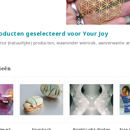
oducten geselecteerd voor Your Joy
verse (natuurlijke) producten, waaronder wierook, aanverwante ar
ieën
 Heart
Egyptisch
BrightLight-Bridge
Nag 