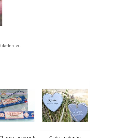
tikelen en
Champa wierook
Cadeau ideeën